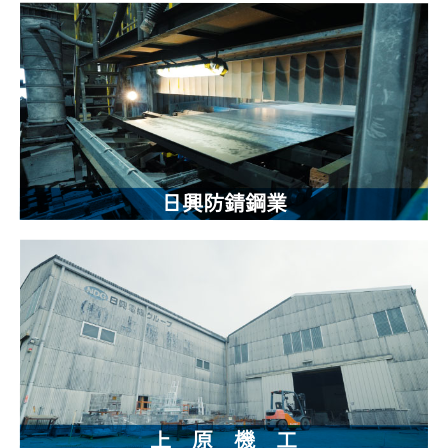
日興防錆鋼業
上 原 機 工