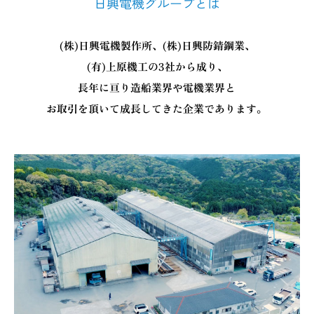
日興電機グループとは
(株)日興電機製作所、(株)日興防錆鋼業、
(有)上原機工の3社から成り、
長年に亘り造船業界や電機業界と
お取引を頂いて成長してきた企業であります。